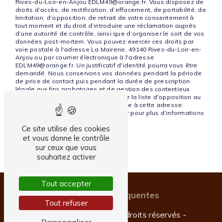
Rives-du-Loir-en-Anjou EDLM49@orange.fr. Vous disposez de
droits d’accès, de rectification, d’effacement, de portabilité, de
limitation, d’opposition, de retrait de votre consentement à
tout moment et du droit d’introduire une réclamation auprès
d’une autorité de contrôle, ainsi que d’organiser le sort de vos
données post-mortem. Vous pouvez exercer ces droits par
voie postale à l'adresse La Mairerie, 49140 Rives-du-Loir-en-
Anjou ou par courrier électronique à l'adresse
EDLM49@orange.fr. Un justificatif d'identité pourra vous être
demandé. Nous conservons vos données pendant la période
de prise de contact puis pendant la durée de prescription
légale aux fins probatoires et de gestion des contentieux.
Vous avez le droit de vous inscrire sur la liste d'opposition au
démarchage téléphonique, disponible à cette adresse:
Bloctel.gouv.fr
. Consultez le site cnil.fr pour plus d’informations
sur vos droits.
Ce site utilise des cookies
et vous donne le contrôle
sur ceux que vous
souhaitez activer
Tout accepter
Recherches fréquentes
Tout refuser
©
Vistalid
- 2026 - Tous droits réservés -