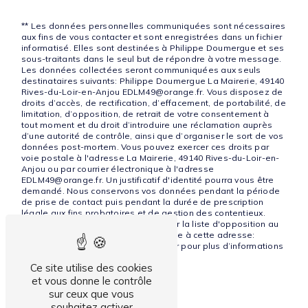
** Les données personnelles communiquées sont nécessaires
aux fins de vous contacter et sont enregistrées dans un fichier
informatisé. Elles sont destinées à Philippe Doumergue et ses
sous-traitants dans le seul but de répondre à votre message.
Les données collectées seront communiquées aux seuls
destinataires suivants: Philippe Doumergue La Mairerie, 49140
Rives-du-Loir-en-Anjou EDLM49@orange.fr. Vous disposez de
droits d’accès, de rectification, d’effacement, de portabilité, de
limitation, d’opposition, de retrait de votre consentement à
tout moment et du droit d’introduire une réclamation auprès
d’une autorité de contrôle, ainsi que d’organiser le sort de vos
données post-mortem. Vous pouvez exercer ces droits par
voie postale à l'adresse La Mairerie, 49140 Rives-du-Loir-en-
Anjou ou par courrier électronique à l'adresse
EDLM49@orange.fr. Un justificatif d'identité pourra vous être
demandé. Nous conservons vos données pendant la période
de prise de contact puis pendant la durée de prescription
légale aux fins probatoires et de gestion des contentieux.
Vous avez le droit de vous inscrire sur la liste d'opposition au
démarchage téléphonique, disponible à cette adresse:
Bloctel.gouv.fr
. Consultez le site cnil.fr pour plus d’informations
sur vos droits.
Ce site utilise des cookies
et vous donne le contrôle
sur ceux que vous
souhaitez activer