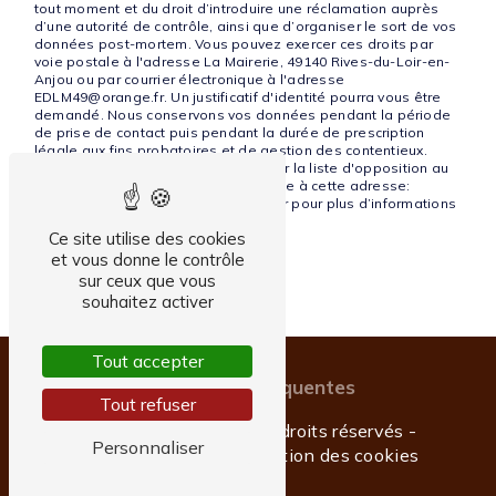
tout moment et du droit d’introduire une réclamation auprès
d’une autorité de contrôle, ainsi que d’organiser le sort de vos
données post-mortem. Vous pouvez exercer ces droits par
voie postale à l'adresse La Mairerie, 49140 Rives-du-Loir-en-
Anjou ou par courrier électronique à l'adresse
EDLM49@orange.fr. Un justificatif d'identité pourra vous être
demandé. Nous conservons vos données pendant la période
de prise de contact puis pendant la durée de prescription
légale aux fins probatoires et de gestion des contentieux.
Vous avez le droit de vous inscrire sur la liste d'opposition au
démarchage téléphonique, disponible à cette adresse:
Bloctel.gouv.fr
. Consultez le site cnil.fr pour plus d’informations
sur vos droits.
Ce site utilise des cookies
et vous donne le contrôle
sur ceux que vous
souhaitez activer
Tout accepter
Recherches fréquentes
Tout refuser
©
Vistalid
- 2026 - Tous droits réservés -
Personnaliser
Mentions légales
-
Gestion des cookies