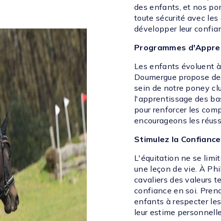
des enfants, et nos po
toute sécurité avec les
développer leur confian
Programmes d'Appren
Les enfants évoluent à 
Doumergue propose des
sein de notre poney cl
l'apprentissage des ba
pour renforcer les com
encourageons les réussi
Stimulez la Confiance
L'équitation ne se limi
une leçon de vie. À Ph
cavaliers des valeurs te
confiance en soi. Pren
enfants à respecter les
leur estime personnelle