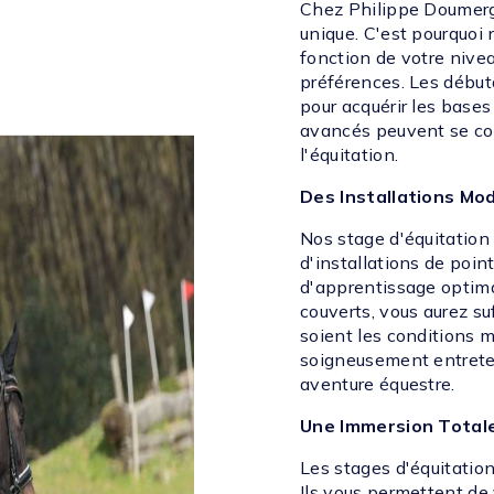
Chez Philippe Doumerg
unique. C'est pourquoi
fonction de votre nive
préférences. Les débuta
pour acquérir les bases 
avancés peuvent se con
l'équitation.
Des Installations M
Nos stage d'équitatio
d'installations de poi
d'apprentissage optima
couverts, vous aurez s
soient les conditions 
soigneusement entrete
aventure équestre.
Une Immersion Totale
Les stages d'équitation
Ils vous permettent d